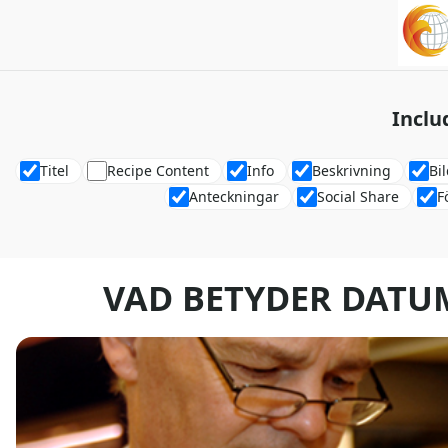
Inclu
Titel
Recipe Content
Info
Beskrivning
Bi
Anteckningar
Social Share
F
VAD BETYDER DAT