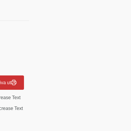
iva ut
rease Text
rease Text