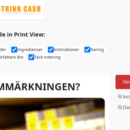
de in Print View:
lder
Ingredienser
Instruktioner
Näring
örfattare Bio
Tack notering
UMMÄRKNINGEN?
Skr
Inc
Dec