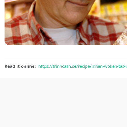
Read it online:
https://trinhcash.se/recipe/innan-woken-tas-